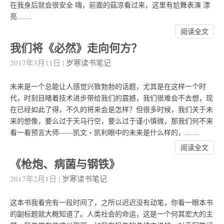
在我身后就会很安全 嗨，前面的菇凉看过来，这里有尬舞表演 漂
亮……
阅读全文
我们将《必然》走向何方？
2017年3月11日
|
岁寒读书笔记
未来是一个总能让人感觉兴致勃勃的话题，尤其是在这样一个时
代，时刻目睹着技术进步带给我们的震撼，我们很难会不去想，现
在已经如此了得，不久的将来会是怎样？但很多时候，我们关于未
来的想像，要么过于天马行空，要么过于谨小慎微，那我们何不来
看一看预言大师——凯文・凯利眼中的未来是什么样的，……
阅读全文
《枪炮、病菌与钢铁》
2017年2月1日
|
岁寒读书笔记
这本书我看完有一段时间了，之所以迟迟没有动笔，你看一眼本书
的副标题就大概知道了。人类社会的命运，这是一个何其宏大的主