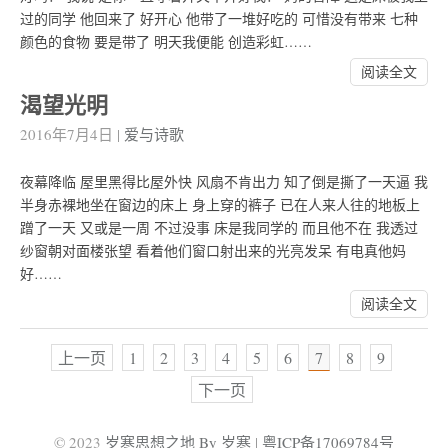
过的同学 他回来了 好开心 他带了一堆好吃的 可惜没有带来 七种
颜色的食物 要是带了 明天我便能 创造彩虹……
阅读全文
渴望光明
2016年7月4日
|
爱与诗歌
夜幕降临 屋里黑得比屋外快 风扇不肯出力 知了倒是撕了一天逼 我
半身赤裸地坐在窗边的床上 身上穿的裤子 已在人来人往的地板上
蹭了一天 又或是一周 不过没事 床是我同学的 而且他不在 我透过
纱窗朝对面楼张望 看着他们窗口射出来的光亮发呆 有电真他妈
好……
阅读全文
上一页
1
2
3
4
5
6
7
8
9
下一页
© 2023
岁寒思想之地 By 岁寒
|
粤ICP备17069784号