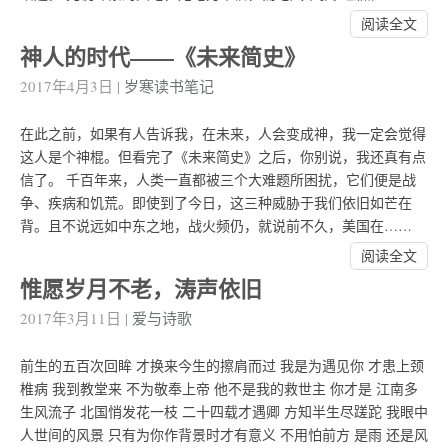
阅读全文
神人的时代——《未来简史》
2017年4月3日
|
岁寒读书笔记
在此之前，如果有人告诉我，在未来，人会变成神，我一定会觉得
这人是个神棍。但看完了《未来简史》之后，你别说，我还真有点
信了。 千百年来，人类一直都被三个大难题所困扰，它们便是战
争、疾病和饥荒。即使到了今日，这三种威胁于我们依旧如芒在
背。且不说远如中东之地，战火频仍，就说前不久，美国在……
阅读全文
惟愿岁月不老，涛声依旧
2017年3月11日
|
爱与诗歌
前生的五百次回眸 才换来今生的擦肩而过 我是为遇见你 才患上颈
椎病 我到教堂来 不为敬奉上帝 他不是我的救世主 你才是 江南多
生风流子 北国悄发花一枝 二十四载才遇卿 方知半生尽蹉跎 我眼中
人世间的风景 只有为你作背景时才有意义 不用怕前方 是雨 还是风