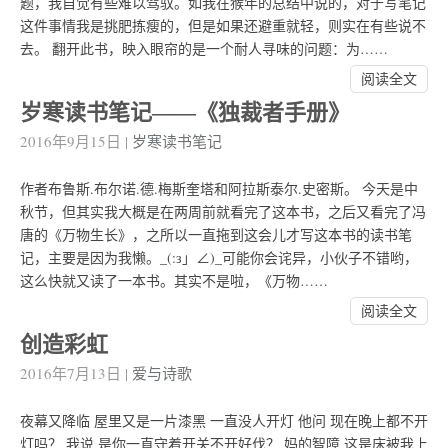
题，我自觉有些难以驾驭。如我在猴年的总结中说的，对于写笔记
这件事情我是挑肥拣瘦的，但是如果还避重就轻，则实在有些说不
去。 翻开此书，映入眼帘的是一个耐人寻味的问题：为……
阅读全文
岁寒读书笔记――《独裁者手册》
2016年9月15日
|
岁寒读书笔记
作者布鲁斯.布尔诺.德.梅斯奎塔和阿拉斯泰尔.史密斯。 今天是中
秋节，但其实我大概是在两周前就看完了这本书，之后又看完了冯
唐的《万物生长》，之所以一直拖到这会儿才写这本书的读书笔
记，主要是因为我懒。_(:з」∠)_可能你会诧异，小伙子不错哟，
这么快就又读了一本书。其实不是啦，《万物……
阅读全文
创造彩虹
2016年7月13日
|
爱与诗歌
夜幕又降临 屋里又是一片漆黑 一直没人开灯 他问 现在晚上都不开
灯吗？ 我说 是你一直守着开关不开好伐？ 妈的智障 这是床被我上