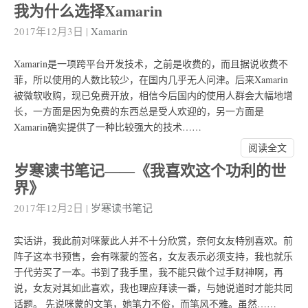
我为什么选择Xamarin
2017年12月3日
|
Xamarin
Xamarin是一项跨平台开发技术，之前是收费的，而且据说收费不
菲，所以使用的人数比较少，在国内几乎无人问津。后来Xamarin
被微软收购，现已免费开放，相信今后国内的使用人群会大幅地增
长，一方面是因为免费的东西总是受人欢迎的，另一方面是
Xamarin确实提供了一种比较强大的技术……
阅读全文
岁寒读书笔记――《我喜欢这个功利的世
界》
2017年12月2日
|
岁寒读书笔记
实话讲，我此前对咪蒙此人并不十分欣赏，奈何女友特别喜欢。前
阵子这本书预售，会有咪蒙的签名，女友表示必须支持，我也就乐
于代劳买了一本。书到了我手里，我不能只做个过手财神啊，再
说，女友对其如此喜欢，我也理应拜读一番，与她说道时才能共同
话题。 先说咪蒙的文笔，她笔力不俗，而笔风不雅。虽然……