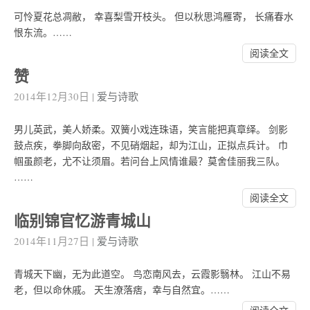
可怜夏花总凋敝， 幸喜梨雪开枝头。 但以秋思鸿雁寄， 长痛春水
恨东流。……
阅读全文
赞
2014年12月30日
|
爱与诗歌
男儿英武，美人娇柔。双簧小戏连珠语，笑言能把真章绎。 剑影
鼓点疾，拳脚向敌密，不见硝烟起，却为江山，正拟点兵计。 巾
帼虽颜老，尤不让须眉。若问台上风情谁最？莫舍佳丽我三队。
……
阅读全文
临别锦官忆游青城山
2014年11月27日
|
爱与诗歌
青城天下幽，无为此道空。 鸟恋南风去，云霞影翳林。 江山不易
老，但以命休戚。 天生潦落痞，幸与自然宜。……