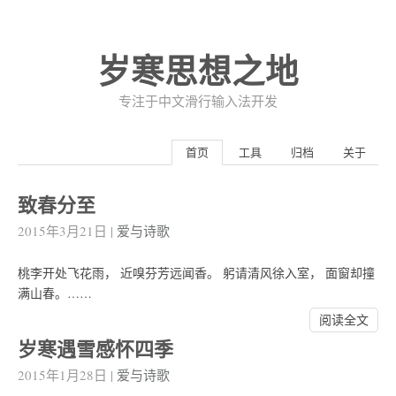
岁寒思想之地
专注于中文滑行输入法开发
首页
工具
归档
关于
致春分至
2015年3月21日
|
爱与诗歌
桃李开处飞花雨， 近嗅芬芳远闻香。 躬请清风徐入室， 面窗却撞
满山春。……
阅读全文
岁寒遇雪感怀四季
2015年1月28日
|
爱与诗歌